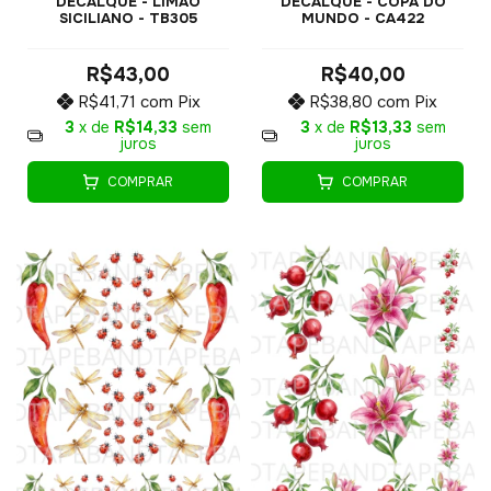
DECALQUE - LIMÃO
DECALQUE - COPA DO
SICILIANO - TB305
MUNDO - CA422
R$43,00
R$40,00
R$41,71
com
Pix
R$38,80
com
Pix
3
x de
R$14,33
sem
3
x de
R$13,33
sem
juros
juros
COMPRAR
COMPRAR