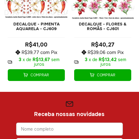
DECALQUE - PIMENTA
DECALQUE - FLORES &
AQUARELA - CJ609
ROMÃS - CJ601
R$41,00
R$40,27
R$39,77
com
Pix
R$39,06
com
Pix
3
x de
R$13,67
sem
3
x de
R$13,42
sem
juros
juros
COMPRAR
COMPRAR
Receba nossas novidades