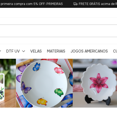
compra com 5% OFF: PRIMEIRA5
FRETE GRÁTIS acima de R$250
DTF UV
VELAS
MATERIAIS
JOGOS AMERICANOS
C