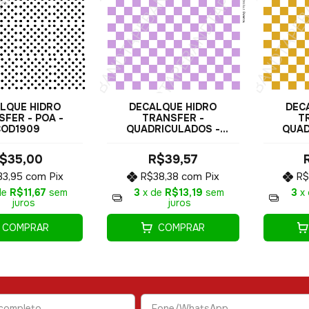
LQUE HIDRO
DECALQUE HIDRO
DEC
FER - POA -
TRANSFER -
T
COD1909
QUADRICULADOS -
QUAD
COD1904
$35,00
R$39,57
33,95
com
Pix
R$38,38
com
Pix
R$
de
R$11,67
sem
3
x de
R$13,19
sem
3
x
juros
juros
COMPRAR
COMPRAR