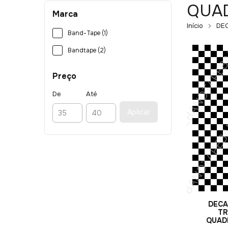
QUA
Marca
Início
DE
Band-Tape (1)
Bandtape (2)
Preço
De
Até
Aplicar
DECA
TR
QUAD