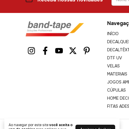
Navegaç
INÍCIO
DECALQUE
DECALTÊXT
DTF UV
VELAS
MATERIAIS
JOGOS AM
CÚPULAS
HOME DEC
FITAS ADE
Ao navegar por este site
você aceita o