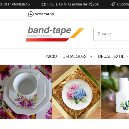
IMEIRA5
FRETE GRÁTIS acima de R$250
Cupom primeira 
WhatsApp
INÍCIO
DECALQUES
DECALTÊXTIL