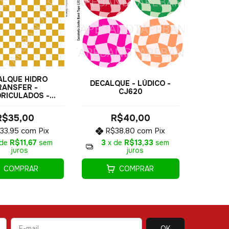
ALQUE HIDRO
DECALQUE - LÚDICO -
RANSFER -
CJ620
RICULADOS -
COD1907
R$40,00
R$35,00
R$38,80
com
Pix
33,95
com
Pix
3
x de
R$13,33
sem
 de
R$11,67
sem
juros
juros
COMPRAR
COMPRAR