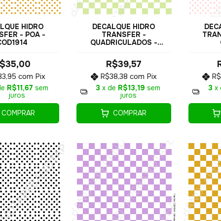
DECALQUE HIDRO
LQUE HIDRO
DEC
TRANSFER -
FER - POA -
TRAN
QUADRICULADOS -
COD1914
COD1902
R$39,57
$35,00
R$38,38
com
Pix
33,95
com
Pix
R$
3
x de
R$13,19
sem
de
R$11,67
sem
3
x
juros
juros
COMPRAR
COMPRAR