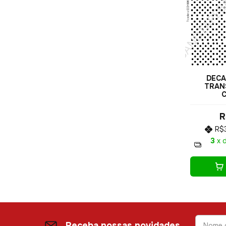
DECA
TRANS
R
R$
3
x 
Receba nossas novidades