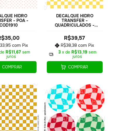
ALQUE HIDRO
DECALQUE HIDRO
SFER - POA -
TRANSFER -
COD1910
QUADRICULADOS -
COD1905
R$35,00
R$39,57
33,95
com
Pix
R$38,38
com
Pix
 de
R$11,67
sem
3
x de
R$13,19
sem
juros
juros
COMPRAR
COMPRAR