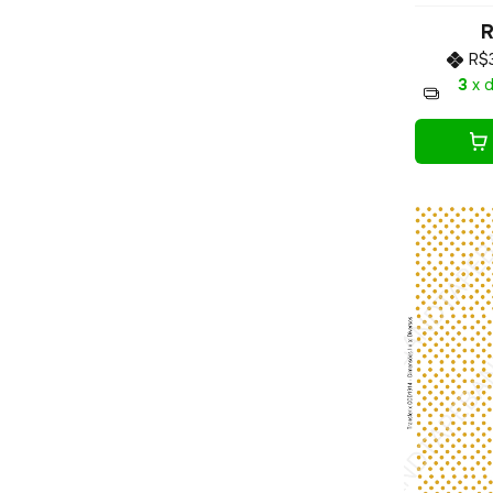
R
R$
3
x 