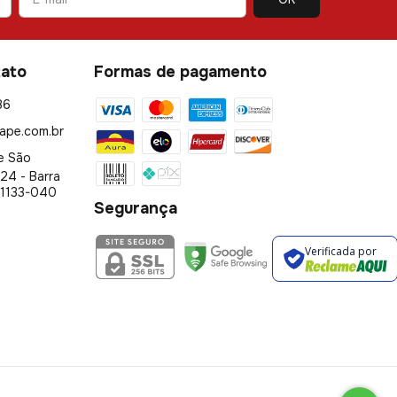
tato
Formas de pagamento
86
ape.com.br
e São
24 - Barra
01133-040
Segurança
Verificada por