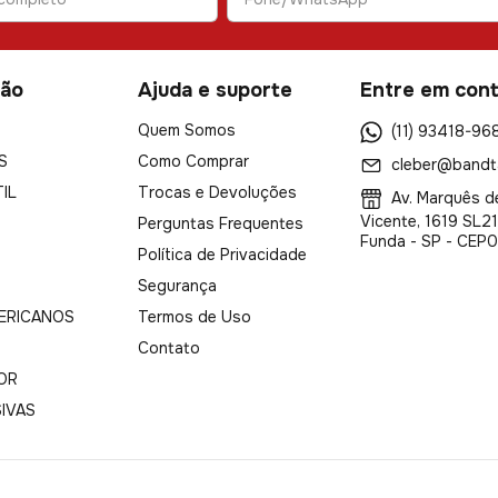
ão
Ajuda e suporte
Entre em con
Quem Somos
(11) 93418-96
S
Como Comprar
cleber@bandt
IL
Trocas e Devoluções
Av. Marquês d
Vicente, 1619 SL21
Perguntas Frequentes
Funda - SP - CEP
Política de Privacidade
Segurança
ERICANOS
Termos de Uso
Contato
OR
SIVAS