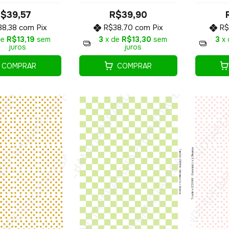
COD1903
$39,57
R$39,90
38,38
com
Pix
R$38,70
com
Pix
R$
de
R$13,19
sem
3
x de
R$13,30
sem
3
x
juros
juros
COMPRAR
COMPRAR