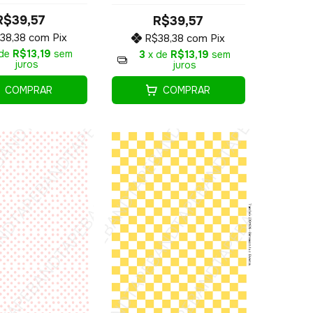
COD1901
COD1900
R$39,57
R$39,57
38,38
com
Pix
R$38,38
com
Pix
 de
R$13,19
sem
3
x de
R$13,19
sem
juros
juros
COMPRAR
COMPRAR