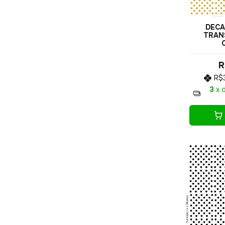
DECA
TRANS
R
R$
3
x 