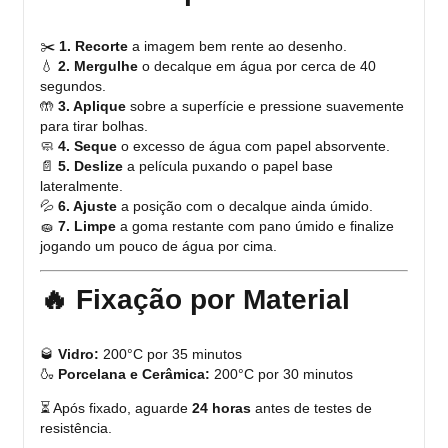
✂️
1. Recorte
a imagem bem rente ao desenho.
💧
2. Mergulhe
o decalque em água por cerca de 40
segundos.
🤲
3. Aplique
sobre a superfície e pressione suavemente
para tirar bolhas.
🧼
4. Seque
o excesso de água com papel absorvente.
📄
5. Deslize
a película puxando o papel base
lateralmente.
💦
6. Ajuste
a posição com o decalque ainda úmido.
🧽
7. Limpe
a goma restante com pano úmido e finalize
jogando um pouco de água por cima.
🔥 Fixação por Material
🥃
Vidro:
200°C por 35 minutos
🍶
Porcelana e Cerâmica:
200°C por 30 minutos
⏳ Após fixado, aguarde
24 horas
antes de testes de
resistência.