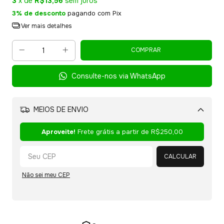
3
x de
R$13,56
sem juros
3% de desconto
pagando com Pix
Ver mais detalhes
Consulte-nos via WhatsApp
MEIOS DE ENVIO
Alterar CEP
Aproveite!
Frete grátis a partir de
R$250,00
CALCULAR
Não sei meu CEP