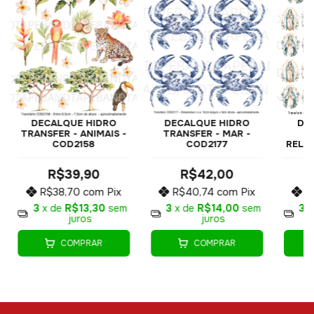
DECALQUE HIDRO
DECALQUE HIDRO
DE
TRANSFER - ANIMAIS -
TRANSFER - MAR -
COD2158
COD2177
RELIG
R$39,90
R$42,00
R$38,70
com
Pix
R$40,74
com
Pix
R
3
x de
R$13,30
sem
3
x de
R$14,00
sem
3
x
juros
juros
COMPRAR
COMPRAR