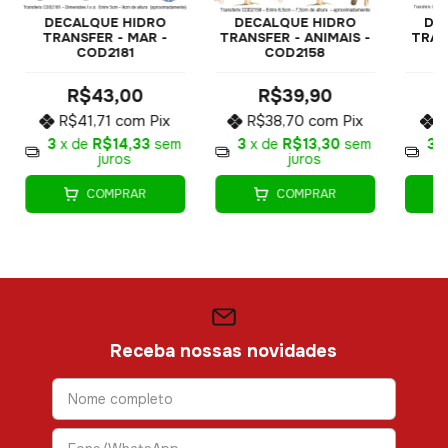
DECALQUE HIDRO
DE
DECALQUE HIDRO
TRANSFER - ANIMAIS -
TRAN
TRANSFER - MAR -
COD2158
M
COD2181
R$39,90
R$43,00
R$38,70
com
Pix
R
R$41,71
com
Pix
3
x de
R$13,30
sem
3
3
x de
R$14,33
sem
juros
juros
COMPRAR
COMPRAR
Receba nossas novidades