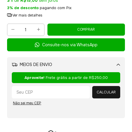
3
x de
R$15,00
sem juros
3% de desconto
pagando com Pix
Ver mais detalhes
Consulte-nos via WhatsApp
MEIOS DE ENVIO
Alterar CEP
Aproveite!
Frete grátis a partir de
R$250,00
CALCULAR
Não sei meu CEP