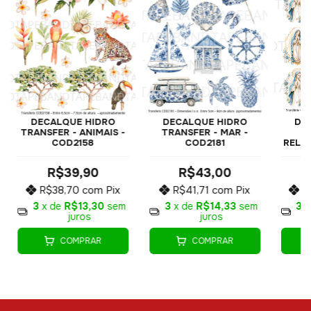
DECALQUE HIDRO
DE
DECALQUE HIDRO
TRANSFER - ANIMAIS -
TRANSFER - MAR -
COD2158
RELIG
COD2181
R$39,90
R$43,00
R$38,70
com
Pix
R
R$41,71
com
Pix
3
x de
R$13,30
sem
3
x
3
x de
R$14,33
sem
juros
juros
COMPRAR
COMPRAR