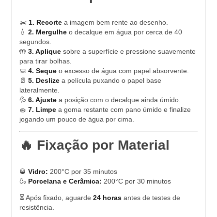
✂️
1. Recorte
a imagem bem rente ao desenho.
💧
2. Mergulhe
o decalque em água por cerca de 40
segundos.
🤲
3. Aplique
sobre a superfície e pressione suavemente
para tirar bolhas.
🧼
4. Seque
o excesso de água com papel absorvente.
📄
5. Deslize
a película puxando o papel base
lateralmente.
💦
6. Ajuste
a posição com o decalque ainda úmido.
🧽
7. Limpe
a goma restante com pano úmido e finalize
jogando um pouco de água por cima.
🔥 Fixação por Material
🥃
Vidro:
200°C por 35 minutos
🍶
Porcelana e Cerâmica:
200°C por 30 minutos
⏳ Após fixado, aguarde
24 horas
antes de testes de
resistência.