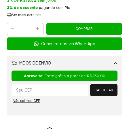
3
x de
R$13,52
sem juros
3% de desconto
pagando com Pix
Ver mais detalhes
Consulte-nos via WhatsApp
MEIOS DE ENVIO
Alterar CEP
Aproveite!
Frete grátis a partir de
R$250,00
CALCULAR
Não sei meu CEP