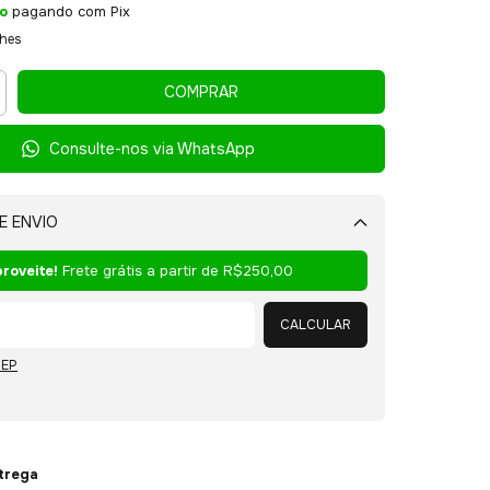
o
pagando com Pix
lhes
Consulte-nos via WhatsApp
E ENVIO
Alterar CEP
roveite!
Frete grátis a partir de
R$250,00
CALCULAR
CEP
ntrega