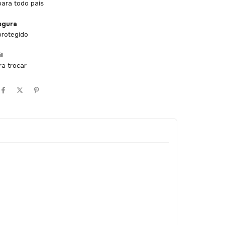
ara todo país
egura
protegido
l
ra trocar