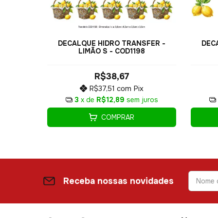
SFER -
DECALQUE HIDRO TRANSFER -
DEC
1
LIMÃO S - COD1198
R$38,67
x
R$37,51
com
Pix
juros
3
x de
R$12,89
sem juros
COMPRAR
Receba nossas novidades