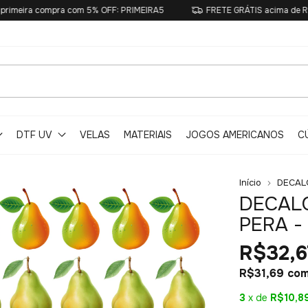
ompra com 5% OFF: PRIMEIRA5
FRETE GRÁTIS acima de R$250
DTF UV
VELAS
MATERIAIS
JOGOS AMERICANOS
C
Início
DECAL
DECALQ
PERA -
R$32,6
R$31,69
co
3
x de
R$10,8