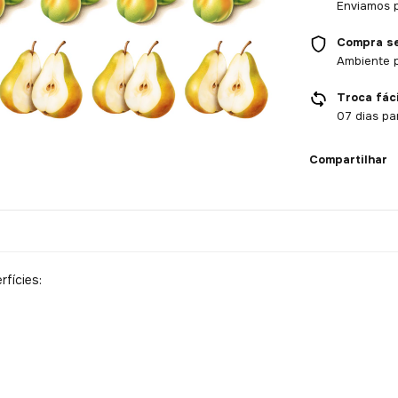
Enviamos p
Compra s
Ambiente 
Troca fáci
07 dias pa
Compartilhar
fícies: