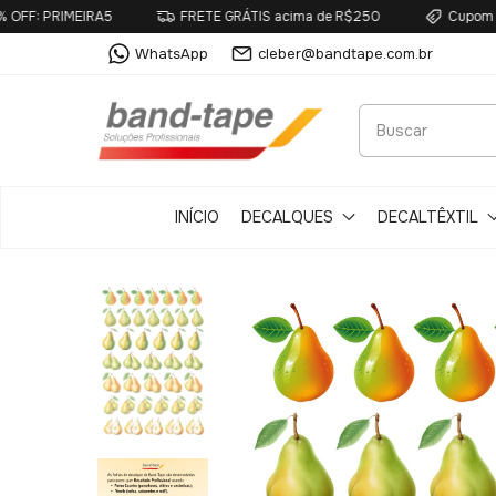
MEIRA5
FRETE GRÁTIS acima de R$250
Cupom primeira c
WhatsApp
cleber@bandtape.com.br
INÍCIO
DECALQUES
DECALTÊXTIL