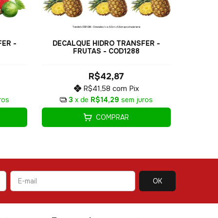
ER -
DECALQUE HIDRO TRANSFER -
DECAL
FRUTAS - COD1288
R$42,87
R$41,58
com
Pix
ros
3
x de
R$14,29
sem juros
3
COMPRAR