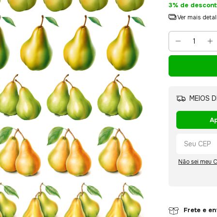
3% de descont
Ver mais deta
MEIOS D
Ap
Não sei meu 
Frete e e