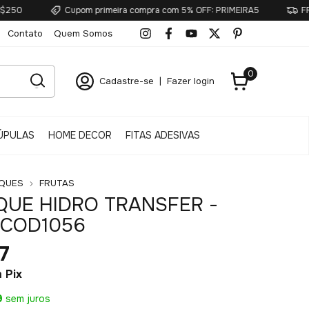
Cupom primeira compra com 5% OFF: PRIMEIRA5
FRETE GRÁTI
Contato
Quem Somos
0
Cadastre-se
|
Fazer login
ÚPULAS
HOME DECOR
FITAS ADESIVAS
QUES
FRUTAS
UE HIDRO TRANSFER -
 COD1056
7
m
Pix
9
sem juros