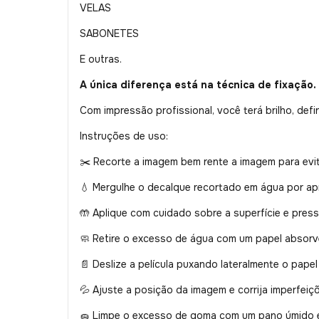
VELAS
SABONETES
E outras.
A única diferença está na técnica de fixação.
Com impressão profissional, você terá brilho, defi
Instruções de uso:
Recorte a imagem bem rente a imagem para evit
✂️
Mergulhe o decalque recortado em água por a
💧
Aplique com cuidado sobre a superfície e press
🤲
Retire o excesso de água com um papel absorv
🧼
Deslize a película puxando lateralmente o papel
📄
Ajuste a posição da imagem e corrija imperfeiç
💦
Limpe o excesso de goma com um pano úmido e 
🧽