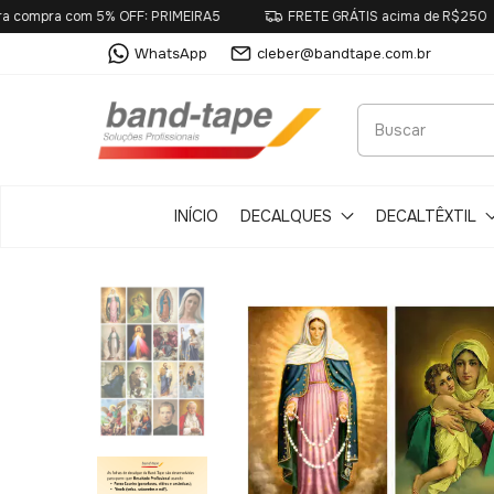
a com 5% OFF: PRIMEIRA5
FRETE GRÁTIS acima de R$250
WhatsApp
cleber@bandtape.com.br
INÍCIO
DECALQUES
DECALTÊXTIL