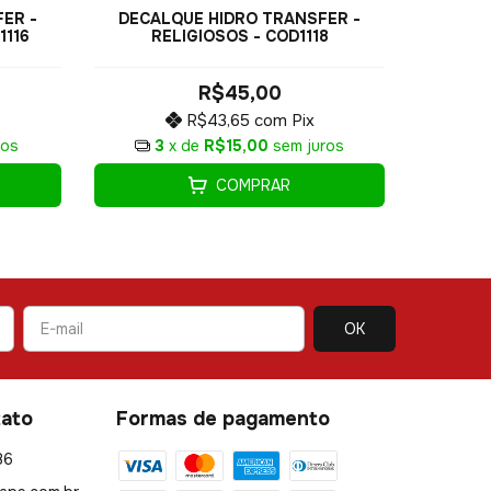
DECALQUE HIDRO TRANSFER -
DECAL
ER -
RELIGIOSOS - COD1118
RE
1116
R$45,00
R$43,65
com
Pix
3
x de
R$15,00
sem juros
3
ros
COMPRAR
tato
Formas de pagamento
86