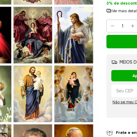
3% de descont
Ver mais deta
MEIOS D
Ap
Não sei meu 
Frete e e