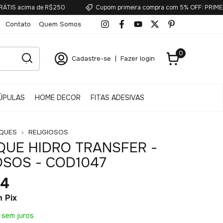
ima de R$250
Cupom primeira compra com 5% OFF: PRIMEIRA5
Contato
Quem Somos
0
Cadastre-se
|
Fazer login
ÚPULAS
HOME DECOR
FITAS ADESIVAS
QUES
RELIGIOSOS
UE HIDRO TRANSFER -
OSOS - COD1047
54
m
Pix
sem juros