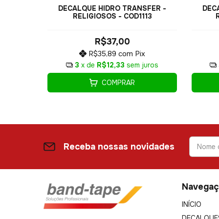
SFER -
DEC
DECALQUE HIDRO TRANSFER -
205
RELIGIOSOS - COD1113
R$37,00
x
R$35,89
com
Pix
juros
3
x de
R$12,33
sem juros
COMPRAR
Receba nossas novidades
Navegaç
INÍCIO
DECALQUE