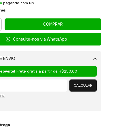
o
pagando com Pix
lhes
Consulte-nos via WhatsApp
E ENVIO
Alterar CEP
roveite!
Frete grátis a partir de
R$250,00
CALCULAR
CEP
ntrega