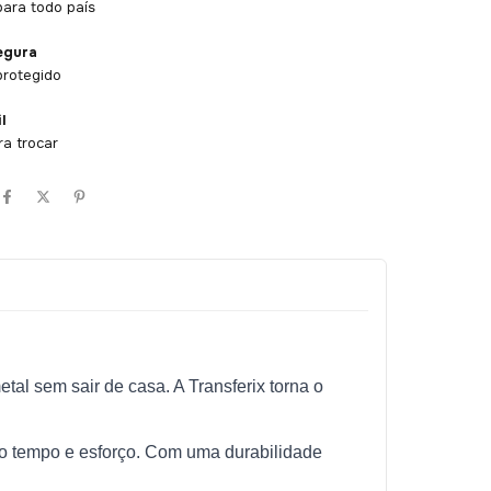
ara todo país
egura
protegido
l
ra trocar
tal sem sair de casa. A Transferix torna o
o tempo e esforço. Com uma durabilidade