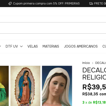
Cupom primeira compra com 5% OFF: PRIMEIRA5
FRETE GRÁTIS ac
DTF UV
VELAS
MATERIAIS
JOGOS AMERICANOS
C
Início
DECAL
DECALQ
RELIGI
R$39,
R$38,35
co
3
x de
R$13,18