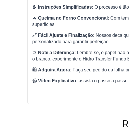
📝
Instruções Simplificadas:
O processo é tão 
🔥
Queima no Forno Convencional:
Com tempe
superfícies:
🔗
Fácil Ajuste e Finalização:
Nossos decalque
personalizado para garantir perfeição.
🎨
Note a Diferença:
Lembre-se, o papel não po
o branco, experimente o Hidro Transfer Fundo 
🛍️
Adquira Agora:
Faça seu pedido da folha pr
📹
Vídeo Explicativo:
assista o passo a passo
R