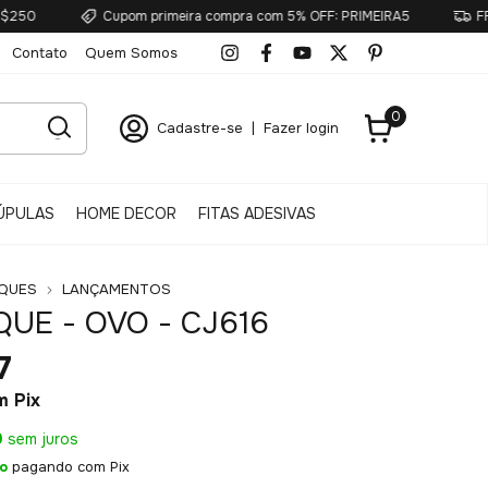
Cupom primeira compra com 5% OFF: PRIMEIRA5
FRETE GRÁTIS
Contato
Quem Somos
0
Cadastre-se
|
Fazer login
ÚPULAS
HOME DECOR
FITAS ADESIVAS
QUES
LANÇAMENTOS
UE - OVO - CJ616
7
m
Pix
9
sem juros
o
pagando com Pix