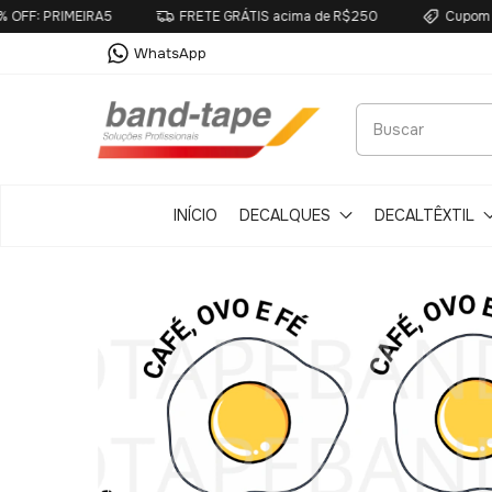
EIRA5
FRETE GRÁTIS acima de R$250
Cupom primeira co
WhatsApp
INÍCIO
DECALQUES
DECALTÊXTIL