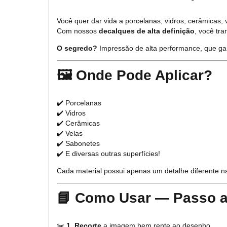
Você quer dar vida a porcelanas, vidros, cerâmicas,
Com nossos
decalques de alta definição
, você tr
O segredo?
Impressão de alta performance, que gara
🖼️ Onde Pode Aplicar?
✔️ Porcelanas
✔️ Vidros
✔️ Cerâmicas
✔️ Velas
✔️ Sabonetes
✔️ E diversas outras superfícies!
Cada material possui apenas um detalhe diferente n
📘 Como Usar — Passo a
✂️
1. Recorte
a imagem bem rente ao desenho.