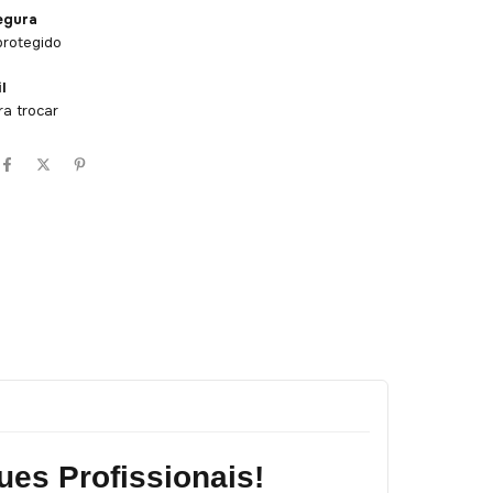
egura
protegido
l
ra trocar
es Profissionais!