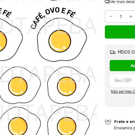
Ver mais deta
MEIOS D
Ap
Não sei meu 
Frete e e
Enviamos p