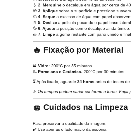
💧
2. Mergulhe
o decalque em água por cerca de 40
🤲
3. Aplique
sobre a superfície e pressione suaveme
🧼
4. Seque
o excesso de água com papel absorvent
📄
5. Deslize
a película puxando o papel base latera
💦
6. Ajuste
a posição com o decalque ainda úmido.
🧽
7. Limpe
a goma restante com pano úmido e final
🔥 Fixação por Material
🥃
Vidro:
200°C por 35 minutos
🍶
Porcelana e Cerâmica:
200°C por 30 minutos
⏳ Após fixado, aguarde
24 horas
antes de testes de 
⚠️
Os tempos podem variar conforme o forno. Faça pe
🧽 Cuidados na Limpeza
Para preservar a qualidade da imagem:
✔️ Use apenas o lado macio da esponja