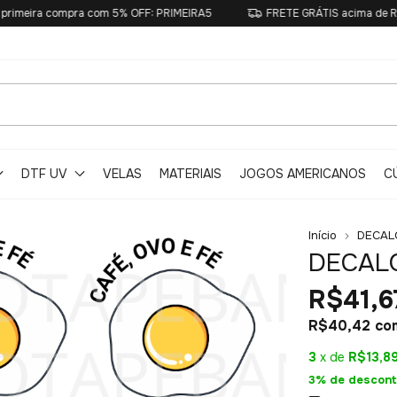
mpra com 5% OFF: PRIMEIRA5
FRETE GRÁTIS acima de R$250
DTF UV
VELAS
MATERIAIS
JOGOS AMERICANOS
C
Início
DECAL
DECALQ
R$41,6
R$40,42
co
3
x de
R$13,8
3% de descont