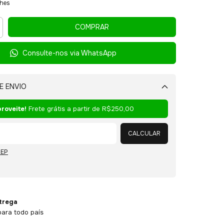
lhes
Consulte-nos via WhatsApp
E ENVIO
Alterar CEP
roveite!
Frete grátis a partir de
R$250,00
CALCULAR
CEP
ntrega
ara todo país