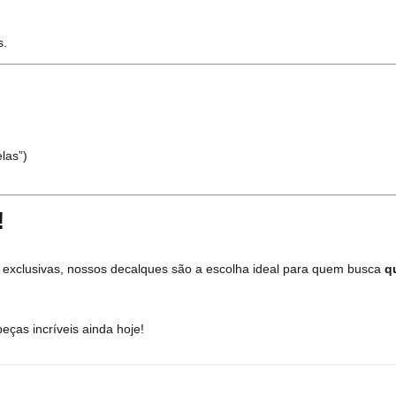
s.
las”)
!
as exclusivas, nossos decalques são a escolha ideal para quem busca
q
ças incríveis ainda hoje!