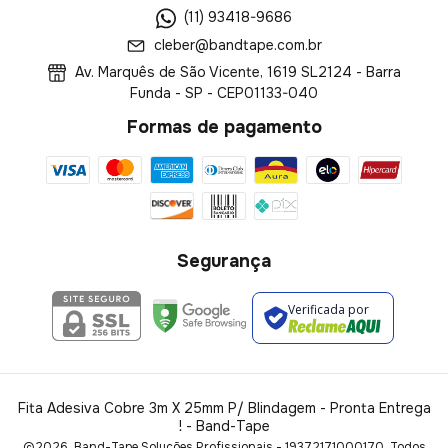
(11) 93418-9686
cleber@bandtape.com.br
Av. Marquês de São Vicente, 1619 SL2124 - Barra
Funda - SP - CEP01133-040
Formas de pagamento
Segurança
Verificada por
Fita Adesiva Cobre 3m X 25mm P/ Blindagem - Pronta Entrega
!
- Band-Tape
©2026. Band-Tape Soluções Profissionais - 19372171000170. Todos