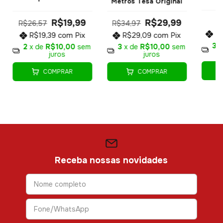
Metros Tesa Original
R$19,99
R$29,99
R$26,57
R$34,97
R
R$19,39
com
Pix
R$29,09
com
Pix
3
x
2
x de
R$10,00
sem
3
x de
R$10,00
sem
juros
juros
COMPRAR
COMPRAR
Receba nossas novidades